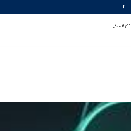
¿Güey?