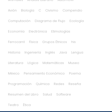
Avión
Biología
C
Civismo
Compendio
Computación
Diagrama de Flujo
Ecología
Economía
Electrónica
Etimologías
Ferrocarril
Física
Grupos Étnicos
his
Historia
Ingeniería
Inglés
Java
Lengua
Literatura
Lógica
Matemáticas
Museo
México
Pensamiento Económico
Poema
Programación
Química
Redes
Reseña
Resumen del Libro
Salud
Software
Teatro
Ética