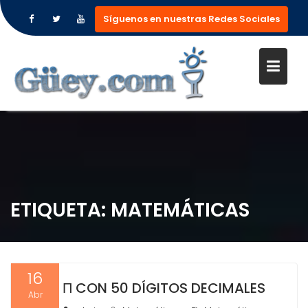
Síguenos en nuestras Redes Sociales
Saltar
al
contenido
ETIQUETA:
MATEMÁTICAS
16
Π CON 50 DÍGITOS DECIMALES
Abr