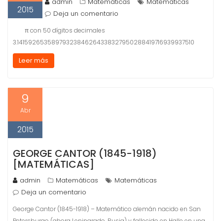
admin
Matemáticas
Matemáticas
2015
Deja un comentario
π con 50 dígitos decimales
3.14159265358979323846264338327950288419716939937510
Leer más
9
Abr
2015
GEORGE CANTOR (1845-1918)
[MATEMÁTICAS]
admin
Matemáticas
Matemáticas
Deja un comentario
George Cantor (1845-1918) – Matemático alemán nacido en San
Petersburgo (ahora Leningrado, Rusia) y fallecido en Halle en una