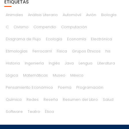
ETIQUETAS
Animales
Análisis Literario
Automóvil
Avión
Biología
C
Civismo
Compendio
Computación
Diagrama de Flujo
Ecología
Economía
Electrónica
Etimologías
Ferrocarril
Física
Grupos Étnicos
his
Historia
Ingeniería
Inglés
Java
Lengua
Literatura
Lógica
Matemáticas
Museo
México
Pensamiento Económico
Poema
Programación
Química
Redes
Reseña
Resumen del Libro
Salud
Software
Teatro
Ética