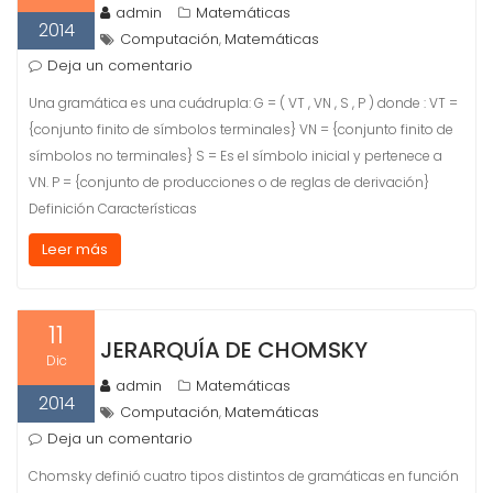
admin
Matemáticas
2014
Computación
Matemáticas
,
Deja un comentario
Una gramática es una cuádrupla: G = ( VT , VN , S , P ) donde : VT =
{conjunto finito de símbolos terminales} VN = {conjunto finito de
símbolos no terminales} S = Es el símbolo inicial y pertenece a
VN. P = {conjunto de producciones o de reglas de derivación}
Definición Características
Leer más
11
JERARQUÍA DE CHOMSKY
Dic
admin
Matemáticas
2014
Computación
Matemáticas
,
Deja un comentario
Chomsky definió cuatro tipos distintos de gramáticas en función