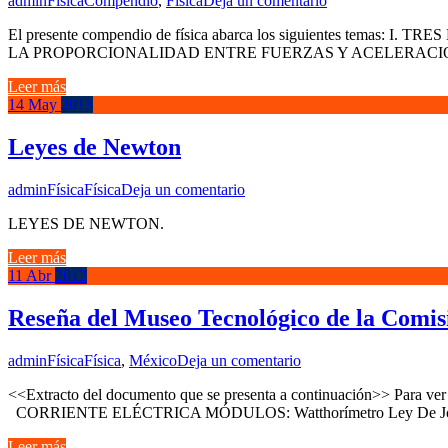
admin
Física
Compendio
,
Física
Deja un comentario
El presente compendio de física abarca los siguientes t
LA PROPORCIONALIDAD ENTRE FUERZAS Y ACELERACIONE
Leer más
14
May
2013
Leyes de Newton
admin
Física
Física
Deja un comentario
LEYES DE NEWTON.
Leer más
11
Abr
2013
Reseña del Museo Tecnológico de la Comisi
admin
Física
Física
,
México
Deja un comentario
<<Extracto del documento que se presenta a continuación>> Para ve
CORRIENTE ELÉCTRICA MÓDULOS: Watthorímetro Ley De Joule Resi
Leer más