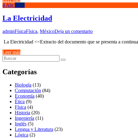
4
Abr
2013
La Electricidad
admin
Física
Física
,
México
Deja un comentario
La Electricidad <<Extracto del documento que se presenta a continu
Leer más
Categorías
Biología
(13)
Computación
(84)
Economía
(40)
Ética
(9)
Física
(4)
Historia
(20)
Ingeniería
(11)
Inglés
(5)
Lengua y Literatura
(23)
Lógica
(2)