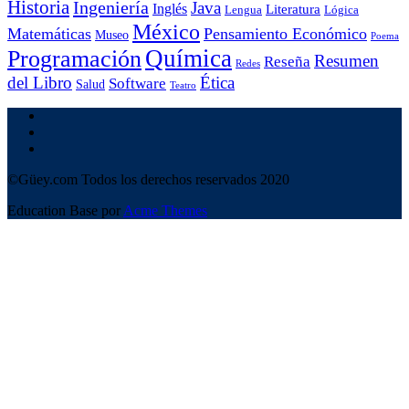
Historia
Ingeniería
Java
Inglés
Literatura
Lengua
Lógica
México
Matemáticas
Pensamiento Económico
Museo
Poema
Química
Programación
Resumen
Reseña
Redes
del Libro
Ética
Software
Salud
Teatro
©Güey.com Todos los derechos reservados 2020
Education Base por
Acme Themes