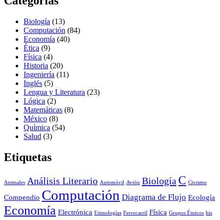
Categorías
Biología
(13)
Computación
(84)
Economía
(40)
Ética
(9)
Física
(4)
Historia
(20)
Ingeniería
(11)
Inglés
(5)
Lengua y Literatura
(23)
Lógica
(2)
Matemáticas
(8)
México
(8)
Química
(54)
Salud
(3)
Etiquetas
C
Análisis Literario
Biología
Animales
Automóvil
Avión
Civismo
Computación
Diagrama de Flujo
Compendio
Ecología
Economía
Electrónica
Física
Etimologías
Ferrocarril
Grupos Étnicos
his