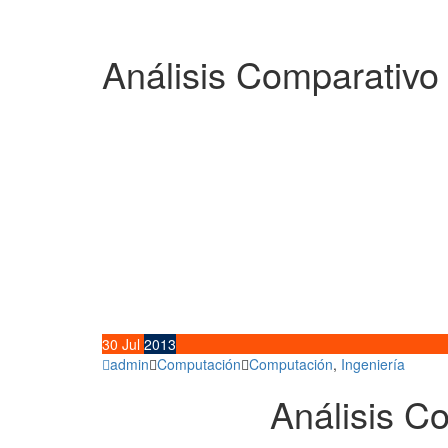
Análisis Comparativo
30
Jul
2013
admin
Computación
Computación
,
Ingeniería
Análisis C