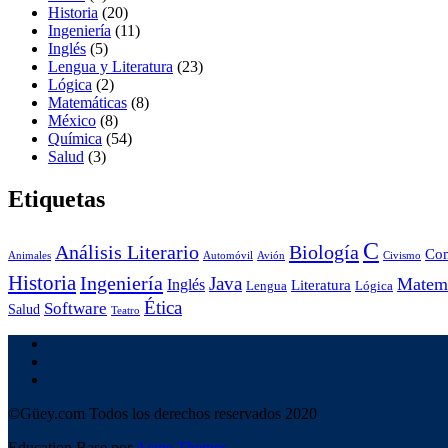
Historia
(20)
Ingeniería
(11)
Inglés
(5)
Lengua y Literatura
(23)
Lógica
(2)
Matemáticas
(8)
México
(8)
Química
(54)
Salud
(3)
Etiquetas
C
Análisis Literario
Biología
Co
Animales
Automóvil
Avión
Civismo
Historia
Ingeniería
Java
Matemá
Inglés
Literatura
Lengua
Lógica
Ética
Software
Salud
Teatro
©Güey.com Todos los derechos reservados 2020
Education Base por
Acme Themes