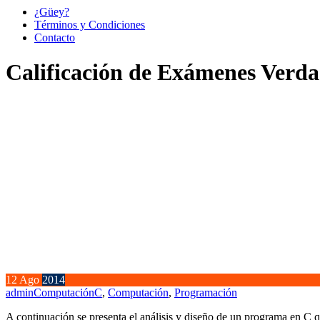
¿Güey?
Términos y Condiciones
Contacto
Calificación de Exámenes Verdad
12
Ago
2014
admin
Computación
C
,
Computación
,
Programación
A continuación se presenta el análisis y diseño de un programa en C 