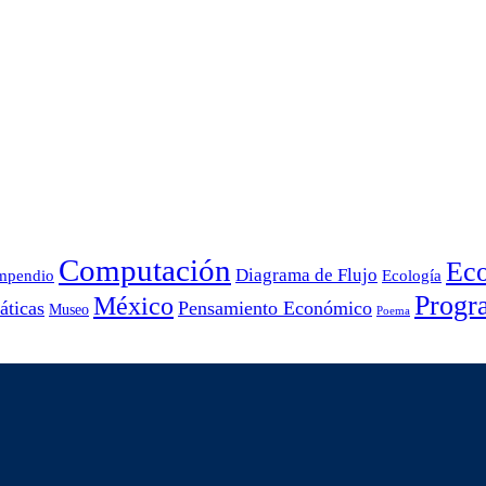
Computación
Ec
Diagrama de Flujo
mpendio
Ecología
Progr
México
ticas
Pensamiento Económico
Museo
Poema