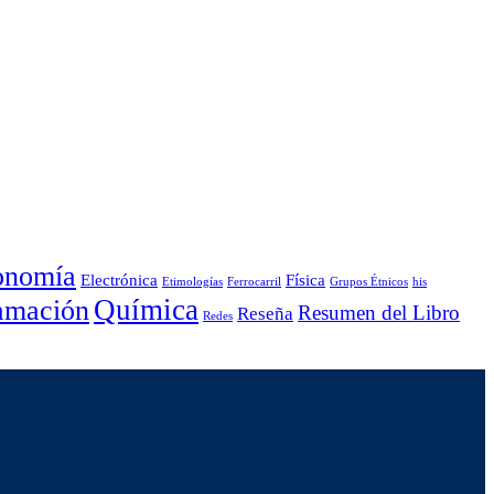
onomía
Electrónica
Física
Etimologías
Ferrocarril
Grupos Étnicos
his
Química
amación
Resumen del Libro
Reseña
Redes