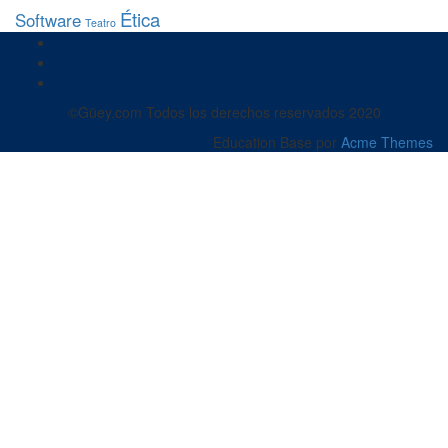
Ética
Software
Teatro
©Güey.com Todos los derechos reservados 2020
Education Base por
Acme Themes