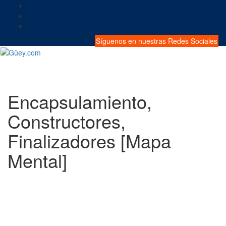
Saltar
al
contenido
Síguenos en nuestras Redes Sociales
Encapsulamiento,
Constructores,
Finalizadores [Mapa
Mental]