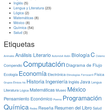
Inglés
(5)
Lengua y Literatura
(23)
Lógica
(2)
Matemáticas
(8)
México
(8)
Química
(54)
Salud
(3)
Etiquetas
C
Análisis Literario
Biología
Animales
Automóvil
Avión
Civismo
Computación
Diagrama de Flujo
Compendio
Economía
Ecología
Electrónica
Física
Etimologías
Ferrocarril
Historia
Ingeniería
Java
Inglés
Lengua
Grupos Étnicos
his
México
Matemáticas
Literatura
Museo
Lógica
Programación
Pensamiento Económico
Poema
Química
Resumen del Libro
Reseña
Salud
Redes