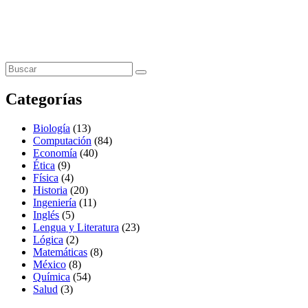
Categorías
Biología
(13)
Computación
(84)
Economía
(40)
Ética
(9)
Física
(4)
Historia
(20)
Ingeniería
(11)
Inglés
(5)
Lengua y Literatura
(23)
Lógica
(2)
Matemáticas
(8)
México
(8)
Química
(54)
Salud
(3)