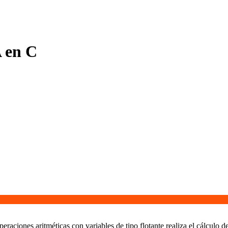
 en C
aciones aritméticas con variables de tipo flotante realiza el cálculo d