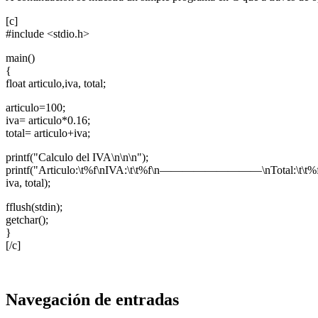
[c]
#include <stdio.h>
main()
{
float articulo,iva, total;
articulo=100;
iva= articulo*0.16;
total= articulo+iva;
printf("Calculo del IVA\n\n\n");
printf("Articulo:\t%f\nIVA:\t\t%f\n—————————\nTotal:\t\t%f\n
iva, total);
fflush(stdin);
getchar();
}
[/c]
Navegación de entradas