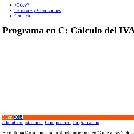
¿Güey?
Términos y Condiciones
Contacto
Programa en C: Cálculo del IVA
5
Jun
2014
admin
Computación
C
,
Computación
,
Programación
A continuación se muestra un simple programa en C que a través de oper