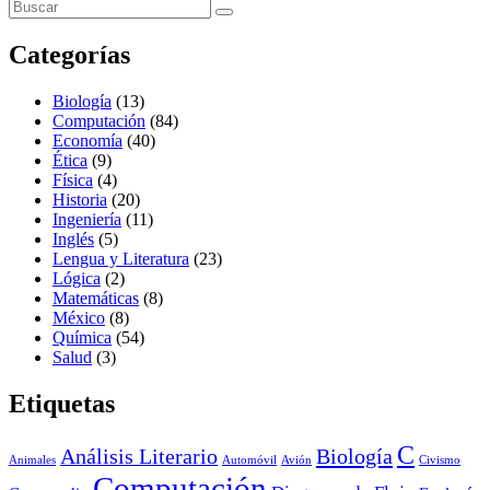
Categorías
Biología
(13)
Computación
(84)
Economía
(40)
Ética
(9)
Física
(4)
Historia
(20)
Ingeniería
(11)
Inglés
(5)
Lengua y Literatura
(23)
Lógica
(2)
Matemáticas
(8)
México
(8)
Química
(54)
Salud
(3)
Etiquetas
C
Análisis Literario
Biología
Animales
Automóvil
Avión
Civismo
Computación