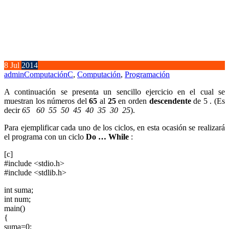
8
Jul
2014
admin
Computación
C
,
Computación
,
Programación
A continuación se presenta un sencillo ejercicio en el cual se
muestran los números del
65
al
25
en orden
descendente
de 5 . (Es
decir
65 60 55 50 45 40 35 30 25
).
Para ejemplificar cada uno de los ciclos, en esta ocasión se realizará
el programa con un ciclo
Do … While
:
[c]
#include <stdio.h>
#include <stdlib.h>
int suma;
int num;
main()
{
suma=0;