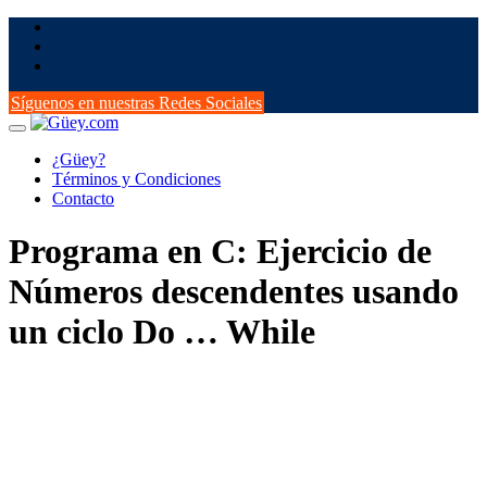
Saltar
al
contenido
Síguenos en nuestras Redes Sociales
¿Güey?
Términos y Condiciones
Contacto
Programa en C: Ejercicio de
Números descendentes usando
un ciclo Do … While