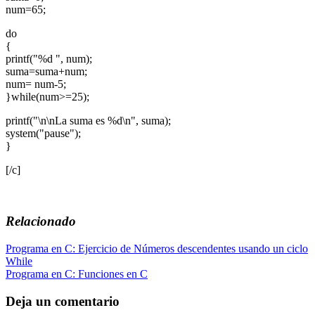
num=65;
do
{
printf("%d ", num);
suma=suma+num;
num= num-5;
}while(num>=25);
printf("\n\nLa suma es %d\n", suma);
system("pause");
}
[/c]
Relacionado
Navegación
Programa en C: Ejercicio de Números descendentes usando un ciclo
While
de
Programa en C: Funciones en C
entradas
Deja un comentario