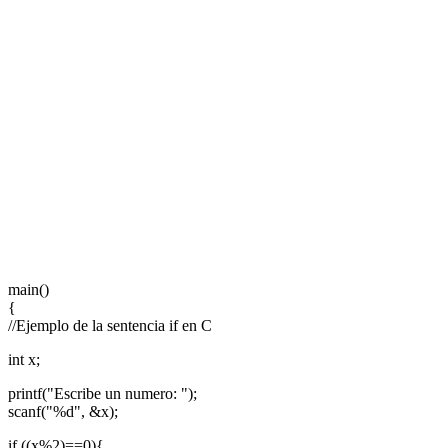
main()
{
//Ejemplo de la sentencia if en C
int x;
printf("Escribe un numero: ");
scanf("%d", &x);
if ((x%2)==0){