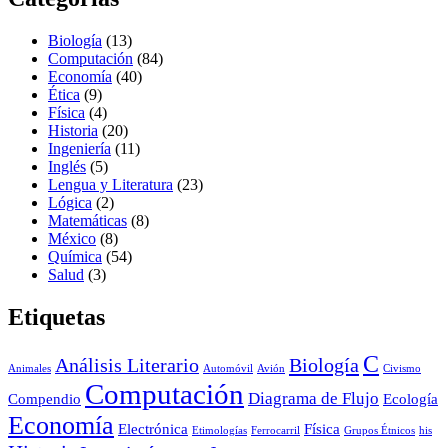
Biología
(13)
Computación
(84)
Economía
(40)
Ética
(9)
Física
(4)
Historia
(20)
Ingeniería
(11)
Inglés
(5)
Lengua y Literatura
(23)
Lógica
(2)
Matemáticas
(8)
México
(8)
Química
(54)
Salud
(3)
Etiquetas
C
Análisis Literario
Biología
Animales
Automóvil
Avión
Civismo
Computación
Diagrama de Flujo
Compendio
Ecología
Economía
Electrónica
Física
Etimologías
Ferrocarril
Grupos Étnicos
his