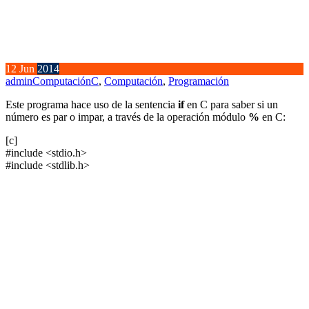
12
Jun
2014
admin
Computación
C
,
Computación
,
Programación
Este programa hace uso de la sentencia
if
en C para saber si un
número es par o impar, a través de la operación módulo
%
en C:
[c]
#include <stdio.h>
#include <stdlib.h>