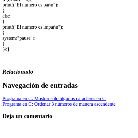
printf("El numero es par\n");
}
else
{
printf("El numero es impar\n");
}
system("pause");
}
[/c]
Relacionado
Navegación de entradas
Programa en C: Mostrar sólo algunos caracteres en C
Programa en C: Ordenar 3 números de manera ascendente
Deja un comentario