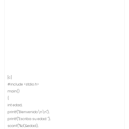
[c]
#include <stdio.h>
main()
{
int edad;
printf("Bienvenido\n\n");
printf("Escriba su edad: ");
scanf("%d",&edad);