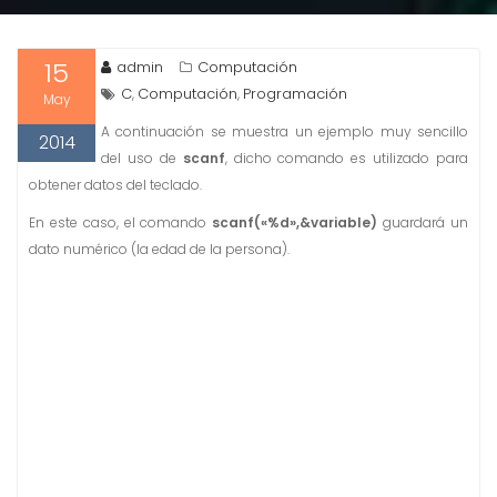
15
admin
Computación
C
Computación
Programación
,
,
May
A continuación se muestra un ejemplo muy sencillo
2014
del uso de
scanf
, dicho comando es utilizado para
obtener datos del teclado.
En este caso, el comando
scanf(«%d»,&variable)
guardará un
dato numérico (la edad de la persona).