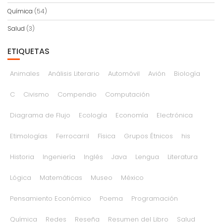
Química
(54)
Salud
(3)
ETIQUETAS
Animales
Análisis Literario
Automóvil
Avión
Biología
C
Civismo
Compendio
Computación
Diagrama de Flujo
Ecología
Economía
Electrónica
Etimologías
Ferrocarril
Física
Grupos Étnicos
his
Historia
Ingeniería
Inglés
Java
Lengua
Literatura
Lógica
Matemáticas
Museo
México
Pensamiento Económico
Poema
Programación
Química
Redes
Reseña
Resumen del Libro
Salud