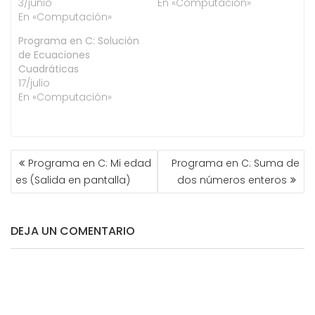
3/junio
En «Computación»
En «Computación»
Programa en C: Solución
de Ecuaciones
Cuadráticas
17/julio
En «Computación»
NAVEGACIÓN
Programa en C: Mi edad
Programa en C: Suma de
DE
es (Salida en pantalla)
dos números enteros
ENTRADAS
DEJA UN COMENTARIO