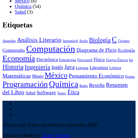
México
(8)
Química
(54)
Salud
(3)
Etiquetas
C
Análisis Literario
Biología
Animales
Automóvil
Avión
Civismo
Computación
Diagrama de Flujo
Compendio
Ecología
Economía
Electrónica
Física
Etimologías
Ferrocarril
Grupos Étnicos
his
Historia
Ingeniería
Java
Inglés
Literatura
Lengua
Lógica
México
Matemáticas
Pensamiento Económico
Museo
Poema
Química
Programación
Resumen
Reseña
Redes
del Libro
Ética
Software
Salud
Teatro
©Güey.com Todos los derechos reservados 2020
Education Base por
Acme Themes