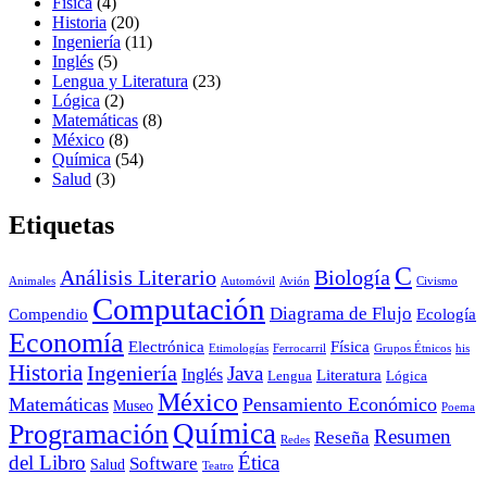
Física
(4)
Historia
(20)
Ingeniería
(11)
Inglés
(5)
Lengua y Literatura
(23)
Lógica
(2)
Matemáticas
(8)
México
(8)
Química
(54)
Salud
(3)
Etiquetas
C
Análisis Literario
Biología
Animales
Automóvil
Avión
Civismo
Computación
Diagrama de Flujo
Compendio
Ecología
Economía
Electrónica
Física
Etimologías
Ferrocarril
Grupos Étnicos
his
Historia
Ingeniería
Java
Inglés
Literatura
Lengua
Lógica
México
Matemáticas
Pensamiento Económico
Museo
Poema
Química
Programación
Resumen
Reseña
Redes
del Libro
Ética
Software
Salud
Teatro