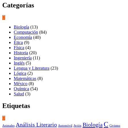
Categorías
Biología
(13)
Computación
(84)
Economía
(40)
Ética
(9)
Física
(4)
Historia
(20)
Ingeniería
(11)
Inglés
(5)
Lengua y Literatura
(23)
Lógica
(2)
Matemáticas
(8)
México
(8)
Química
(54)
Salud
(3)
Etiquetas
C
Análisis Literario
Biología
Animales
Automóvil
Avión
Civismo