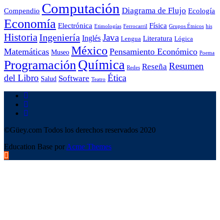
Computación
Diagrama de Flujo
Compendio
Ecología
Economía
Electrónica
Física
Etimologías
Ferrocarril
Grupos Étnicos
his
Historia
Ingeniería
Java
Inglés
Literatura
Lengua
Lógica
México
Matemáticas
Pensamiento Económico
Museo
Poema
Química
Programación
Resumen
Reseña
Redes
del Libro
Ética
Software
Salud
Teatro
©Güey.com Todos los derechos reservados 2020
Education Base por
Acme Themes