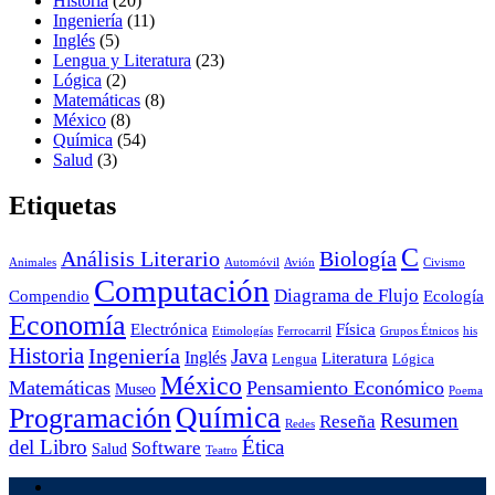
Historia
(20)
Ingeniería
(11)
Inglés
(5)
Lengua y Literatura
(23)
Lógica
(2)
Matemáticas
(8)
México
(8)
Química
(54)
Salud
(3)
Etiquetas
C
Análisis Literario
Biología
Animales
Automóvil
Avión
Civismo
Computación
Diagrama de Flujo
Compendio
Ecología
Economía
Electrónica
Física
Etimologías
Ferrocarril
Grupos Étnicos
his
Historia
Ingeniería
Java
Inglés
Literatura
Lengua
Lógica
México
Matemáticas
Pensamiento Económico
Museo
Poema
Química
Programación
Resumen
Reseña
Redes
del Libro
Ética
Software
Salud
Teatro