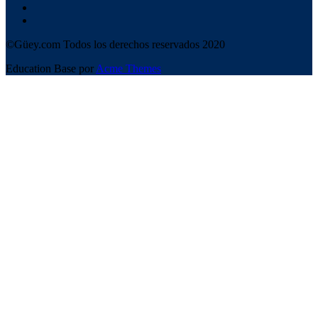
©Güey.com Todos los derechos reservados 2020
Education Base por
Acme Themes