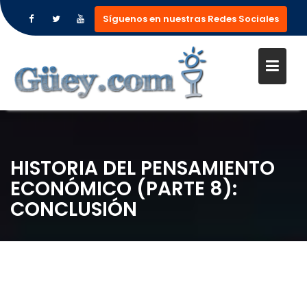
Síguenos en nuestras Redes Sociales
Saltar
al
contenido
HISTORIA DEL PENSAMIENTO
ECONÓMICO (PARTE 8):
CONCLUSIÓN