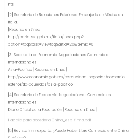
nts
[2] Secretaría de Relaciones Exteriores. Embajada de México en
Italia.
[Recurso en Línea]
http://portal.sre.gob.mx/italia/index.php?
option=faq&task=viewfaq&artid=20&Itemid=6
[3] Secretaría de Economía. Negociaciones Comerciales
Internacionales.
Asia-Pacífico [Recurso en Línea]
http://www.economia.gob.mx/comunidad-negocios/comercio-
exterior/tlc-acuerdos/asia-pacifico
[4] Secretaría de Economía. Negociaciones Comerciales
Internacionales.
Diario Oficial de la Federación [Recurso en Línea]
Haz clic para acceder a China_esp-firma.pdf
[5] Revista Immexporta. ¿Puede Haber Libre Comercio entre China
& México?