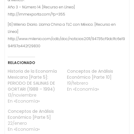
Año 3 – Número 14. [Recurso en Línea]
http://immexporta.com/?p=355
[6] Milenio Diario. Llama China a TLC con México. [Recurso en
Línea]
http://www.milenio.com/cdb/doc/noticias2011/94735cf9dc1fc6e19
94f97a442f29830
RELACIONADO
Historia de la Economía
Conceptos de Análisis
Mexicana [Parte 5]:
Económico [Parte 10]
PERIODO DE SALINAS DE
19/febrero
GORTARI (1988 – 1994)
En «Economía»
13/noviembre
En «Economía»
Conceptos de Análisis
Económico [Parte 5]
22/enero
En «Economía»