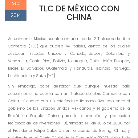
Sep
TLC DE MÉXICO CON
2014
CHINA
Actualmente, México cuenta con una red de 12 Tratados de Libre
Comercio (TLC) que cubren 44 países, dentro de los cuales
destacan: Estados Unidos y Canadá, Japón, Colombia y
Venezuela, Costa Rica, Bolivia, Nicaragua, Chile, Unión Europea,
Israel, El Salvador, Guatemala y Honduras, Islandia, Noruega,
Liechtenstein y Suiza [1-2].
Sin embargo, cabe destacar que aunque nuestro país
actualmente no cuenta con un Tratado de Libre Comercio con
China, sí cuenta con un referéndum llamado “Acuerdo entre el
gobierno de los Estados Unidos Mexicanos y el gobierno de la
República Popular China para la promoción y protección
recíproca de las inversiones” [3], firmado el 11 de Julio de 2008 por
el Presidente Felipe Calderón en la ciudad de Beijing, China, y
publicado en el Diario Oficial de la Federación (DOF) el día 5 de