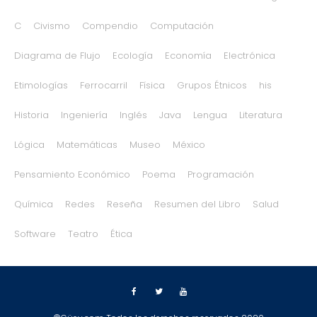
C
Civismo
Compendio
Computación
Diagrama de Flujo
Ecología
Economía
Electrónica
Etimologías
Ferrocarril
Física
Grupos Étnicos
his
Historia
Ingeniería
Inglés
Java
Lengua
Literatura
Lógica
Matemáticas
Museo
México
Pensamiento Económico
Poema
Programación
Química
Redes
Reseña
Resumen del Libro
Salud
Software
Teatro
Ética