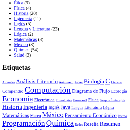
Ética
(9)
Física
(4)
Historia
(20)
Ingeniería
(11)
Inglés
(5)
Lengua y Literatura
(23)
Lógica
(2)
Matemáticas
(8)
México
(8)
Química
(54)
Salud
(3)
Etiquetas
C
Análisis Literario
Biología
Animales
Automóvil
Avión
Civismo
Computación
Diagrama de Flujo
Compendio
Ecología
Economía
Electrónica
Física
Etimologías
Ferrocarril
Grupos Étnicos
his
Historia
Ingeniería
Java
Inglés
Literatura
Lengua
Lógica
México
Matemáticas
Pensamiento Económico
Museo
Poema
Química
Programación
Resumen
Reseña
Redes