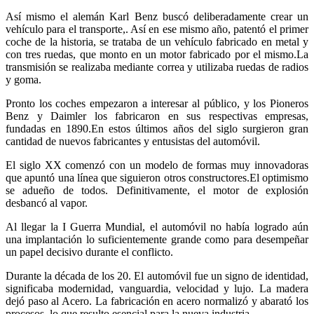
Así mismo el alemán Karl Benz buscó deliberadamente crear un
vehículo para el transporte,. Así en ese mismo año, patentó el primer
coche de la historia, se trataba de un vehículo fabricado en metal y
con tres ruedas, que monto en un motor fabricado por el mismo.La
transmisión se realizaba mediante correa y utilizaba ruedas de radios
y goma.
Pronto los coches empezaron a interesar al público, y los Pioneros
Benz y Daimler los fabricaron en sus respectivas empresas,
fundadas en 1890.En estos últimos años del siglo surgieron gran
cantidad de nuevos fabricantes y entusistas del automóvil.
El siglo XX comenzó con un modelo de formas muy innovadoras
que apuntó una línea que siguieron otros constructores.El optimismo
se adueño de todos. Definitivamente, el motor de explosión
desbancó al vapor.
Al llegar la I Guerra Mundial, el automóvil no había logrado aún
una implantación lo suficientemente grande como para desempeñar
un papel decisivo durante el conflicto.
Durante la década de los 20. El automóvil fue un signo de identidad,
significaba modernidad, vanguardia, velocidad y lujo. La madera
dejó paso al Acero. La fabricación en acero normalizó y abarató los
procesos, lo que resulto esencial para la nueva industria.