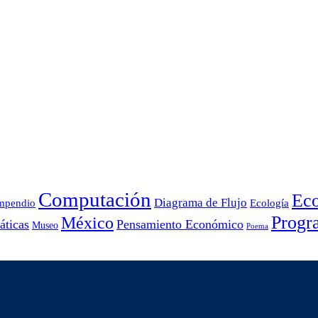
Computación
Ec
Diagrama de Flujo
mpendio
Ecología
Progr
México
ticas
Pensamiento Económico
Museo
Poema