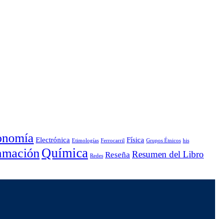
onomía
Electrónica
Física
Etimologías
Ferrocarril
Grupos Étnicos
his
Química
amación
Resumen del Libro
Reseña
Redes