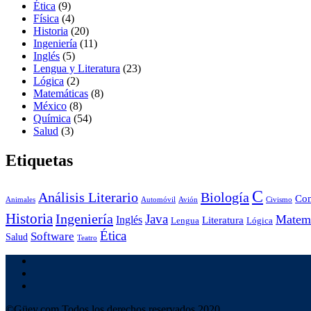
Ética
(9)
Física
(4)
Historia
(20)
Ingeniería
(11)
Inglés
(5)
Lengua y Literatura
(23)
Lógica
(2)
Matemáticas
(8)
México
(8)
Química
(54)
Salud
(3)
Etiquetas
C
Análisis Literario
Biología
Co
Animales
Automóvil
Avión
Civismo
Historia
Ingeniería
Java
Matemá
Inglés
Literatura
Lengua
Lógica
Ética
Software
Salud
Teatro
©Güey.com Todos los derechos reservados 2020