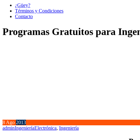
¿Güey?
Términos y Condiciones
Contacto
Programas Gratuitos para Ingen
8
Ago
2013
admin
Ingeniería
Electrónica
,
Ingeniería