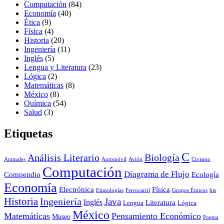
Computación
(84)
Economía
(40)
Ética
(9)
Física
(4)
Historia
(20)
Ingeniería
(11)
Inglés
(5)
Lengua y Literatura
(23)
Lógica
(2)
Matemáticas
(8)
México
(8)
Química
(54)
Salud
(3)
Etiquetas
C
Análisis Literario
Biología
Animales
Automóvil
Avión
Civismo
Computación
Diagrama de Flujo
Compendio
Ecología
Economía
Electrónica
Física
Etimologías
Ferrocarril
Grupos Étnicos
his
Historia
Ingeniería
Java
Inglés
Literatura
Lengua
Lógica
México
Matemáticas
Pensamiento Económico
Museo
Poema