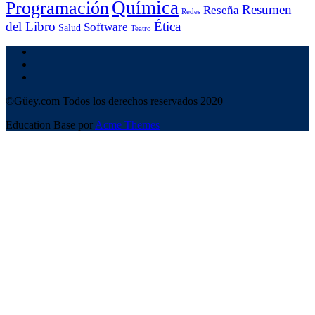
Química
Programación
Resumen
Reseña
Redes
del Libro
Ética
Software
Salud
Teatro
©Güey.com Todos los derechos reservados 2020
Education Base por
Acme Themes