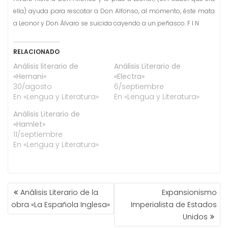
ella) ayuda para rescatar a Don Alfonso, al momento, éste mata
a Leonor y Don Álvaro se suicida cayendo a un peñasco. F I N
RELACIONADO
Análisis literario de
Análisis Literario de
«Hernani»
«Electra»
30/agosto
6/septiembre
En «Lengua y Literatura»
En «Lengua y Literatura»
Análisis Literario de
«Hamlet»
11/septiembre
En «Lengua y Literatura»
NAVEGACIÓN
Análisis Literario de la
Expansionismo
DE
obra «La Española Inglesa»
Imperialista de Estados
ENTRADAS
Unidos