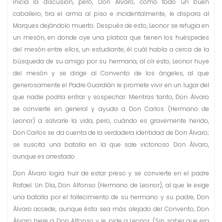
inicia la discusión, pero, Don Álvaro, como todo un buen
caballero, tira el arma al piso e incidentalmente, le dispara al
Marques dejándolo muerto. Después de esto, Leonor se refugia en
un mesón, en donde oye una platica que tienen los huéspedes
del mesón entre ellos, un estudiante, él cuál habla a cerca de la
búsqueda de su amigo por su hermana, al oír esto, Leonor huye
del mesón y se dirige al Convento de los ángeles, al que
generosamente el Padre Guardián le promete vivir en un lugar del
que nadie podría entrar y sospechar. Mientras tanto, Don Álvaro
se convierte en general y ayuda a Don Carlos (Hermano de
Leonor) a salvarle la vida, pero, cuándo es gravemente herido,
Don Carlos se da cuenta de la verdadera identidad de Don Álvaro;
se suscita una batalla en la que sale victorioso Don Álvaro,
aunque es arrestado.
Don Álvaro logra huir de estar preso y se convierte en el padre
Rafael. Un Día, Don Alfonso (Hermano de Leonor), al que le exige
una batalla por el fallecimiento de su hermano y su padre, Don
Álvaro accede, aunque ésta sea más alejado del Convento, Don
Álvaro hiere a Don Alfonso y le pide a Leonor, (Sin saber que era