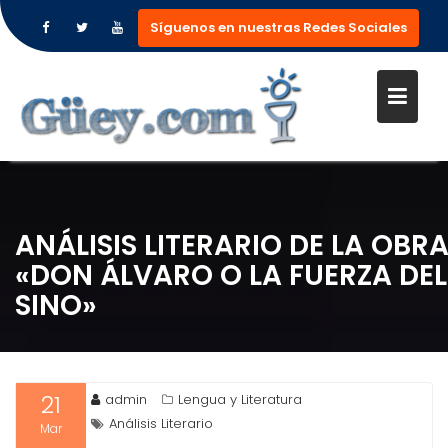
Síguenos en nuestras Redes Sociales
Saltar
al
contenido
ANÁLISIS LITERARIO DE LA OBR
«DON ÁLVARO O LA FUERZA DEL
SINO»
21
admin
Lengua y Literatura
Análisis Literario
Mar