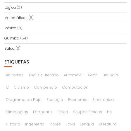
Lógica
(2)
Matemáticas
(8)
México
(8)
Química
(54)
Salud
(3)
ETIQUETAS
Animales
Análisis Literario
Automóvil
Avión
Biología
C
Civismo
Compendio
Computación
Diagrama de Flujo
Ecología
Economía
Electrónica
Etimologías
Ferrocarril
Física
Grupos Étnicos
his
Historia
Ingeniería
Inglés
Java
Lengua
Literatura