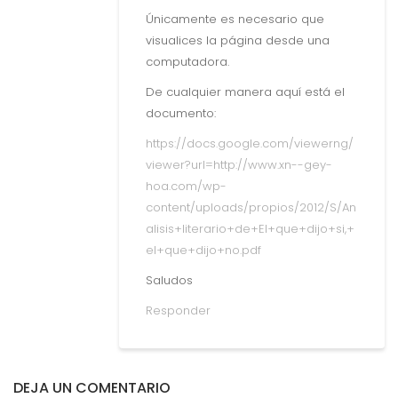
Únicamente es necesario que
visualices la página desde una
computadora.
De cualquier manera aquí está el
documento:
https://docs.google.com/viewerng/
viewer?url=http://www.xn--gey-
hoa.com/wp-
content/uploads/propios/2012/S/An
alisis+literario+de+El+que+dijo+si,+
el+que+dijo+no.pdf
Saludos
Responder
DEJA UN COMENTARIO