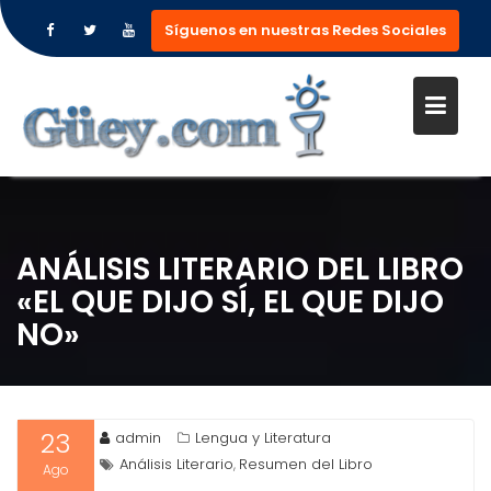
Síguenos en nuestras Redes Sociales
Saltar
al
contenido
ANÁLISIS LITERARIO DEL LIBRO
«EL QUE DIJO SÍ, EL QUE DIJO
NO»
23
admin
Lengua y Literatura
Análisis Literario
Resumen del Libro
,
Ago