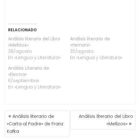
RELACIONADO
Análisis literario del Libro
Análisis literario de
«Mellizos»
«Hernani»
28/agosto
30/agosto
En «Lengua y Literatura»
En «Lengua y Literatura»
Análisis Literario de
«Electra»
6/septiembre
En «Lengua y Literatura»
NAVEGACIÓN
Análisis literario de
Análisis literario del Libro
DE
«Carta al Padre» de Franz
«Mellizos»
ENTRADAS
Kafka