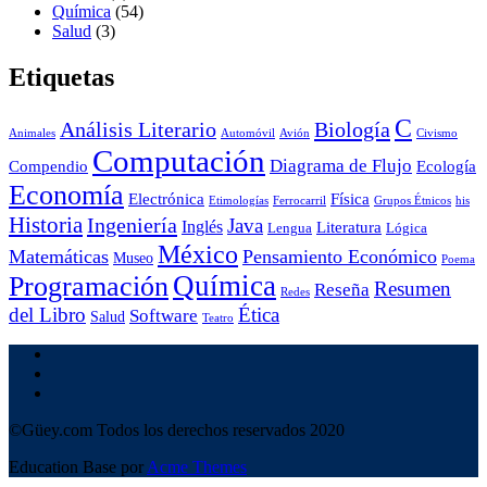
Química
(54)
Salud
(3)
Etiquetas
C
Análisis Literario
Biología
Animales
Automóvil
Avión
Civismo
Computación
Diagrama de Flujo
Compendio
Ecología
Economía
Electrónica
Física
Etimologías
Ferrocarril
Grupos Étnicos
his
Historia
Ingeniería
Java
Inglés
Literatura
Lengua
Lógica
México
Matemáticas
Pensamiento Económico
Museo
Poema
Química
Programación
Resumen
Reseña
Redes
del Libro
Ética
Software
Salud
Teatro
©Güey.com Todos los derechos reservados 2020
Education Base por
Acme Themes