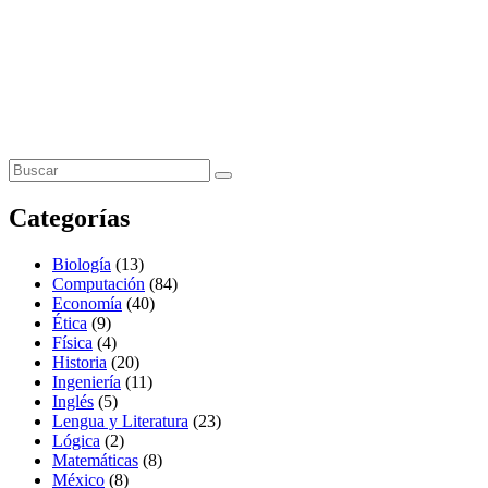
Categorías
Biología
(13)
Computación
(84)
Economía
(40)
Ética
(9)
Física
(4)
Historia
(20)
Ingeniería
(11)
Inglés
(5)
Lengua y Literatura
(23)
Lógica
(2)
Matemáticas
(8)
México
(8)