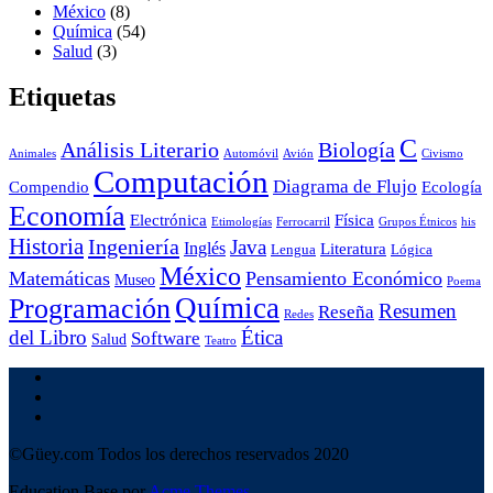
México
(8)
Química
(54)
Salud
(3)
Etiquetas
C
Análisis Literario
Biología
Animales
Automóvil
Avión
Civismo
Computación
Diagrama de Flujo
Compendio
Ecología
Economía
Electrónica
Física
Etimologías
Ferrocarril
Grupos Étnicos
his
Historia
Ingeniería
Java
Inglés
Literatura
Lengua
Lógica
México
Matemáticas
Pensamiento Económico
Museo
Poema
Química
Programación
Resumen
Reseña
Redes
del Libro
Ética
Software
Salud
Teatro
©Güey.com Todos los derechos reservados 2020
Education Base por
Acme Themes