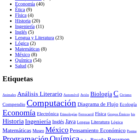
Economía
(40)
Ética
(9)
Física
(4)
Historia
(20)
Ingeniería
(11)
Inglés
(5)
Lengua y Literatura
(23)
Lógica
(2)
Matemáticas
(8)
México
(8)
Química
(54)
Salud
(3)
Etiquetas
C
Análisis Literario
Biología
Animales
Automóvil
Avión
Civismo
Computación
Diagrama de Flujo
Compendio
Ecología
Economía
Electrónica
Física
Etimologías
Ferrocarril
Grupos Étnicos
his
Historia
Ingeniería
Java
Inglés
Literatura
Lengua
Lógica
México
Matemáticas
Pensamiento Económico
Museo
Poema
Química
Programación
Resumen
Reseña