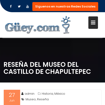
Síguenos en nuestras Redes Sociales
Saltar
al
contenido
RESEÑA DEL MUSEO DEL
CASTILLO DE CHAPULTEPEC
27
admin
Historia
México
,
Museo
Reseña
,
Jun