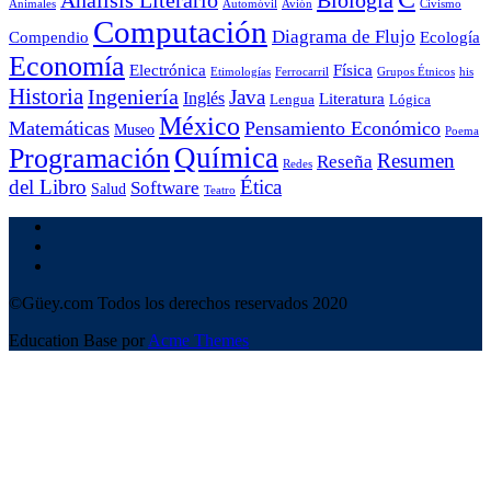
Análisis Literario
Biología
Animales
Automóvil
Avión
Civismo
Computación
Diagrama de Flujo
Compendio
Ecología
Economía
Electrónica
Física
Etimologías
Ferrocarril
Grupos Étnicos
his
Historia
Ingeniería
Java
Inglés
Literatura
Lengua
Lógica
México
Matemáticas
Pensamiento Económico
Museo
Poema
Química
Programación
Resumen
Reseña
Redes
del Libro
Ética
Software
Salud
Teatro
©Güey.com Todos los derechos reservados 2020
Education Base por
Acme Themes