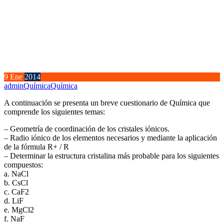
9
Ene
2014
admin
Química
Química
A continuación se presenta un breve cuestionario de Química que
comprende los siguientes temas:
– Geometría de coordinación de los cristales iónicos.
– Radio iónico de los elementos necesarios y mediante la aplicación
de la fórmula R+ / R
– Determinar la estructura cristalina más probable para los siguientes
compuestos:
a. NaCl
b. CsCl
c. CaF2
d. LiF
e. MgCl2
f. NaF