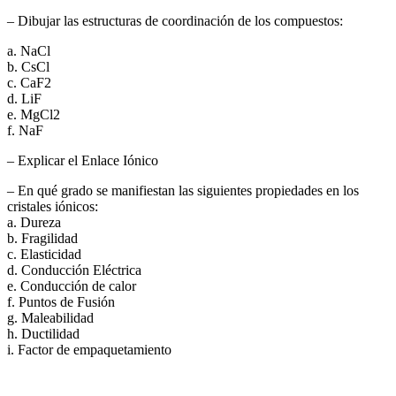
– Dibujar las estructuras de coordinación de los compuestos:
a. NaCl
b. CsCl
c. CaF2
d. LiF
e. MgCl2
f. NaF
– Explicar el Enlace Iónico
– En qué grado se manifiestan las siguientes propiedades en los
cristales iónicos:
a. Dureza
b. Fragilidad
c. Elasticidad
d. Conducción Eléctrica
e. Conducción de calor
f. Puntos de Fusión
g. Maleabilidad
h. Ductilidad
i. Factor de empaquetamiento