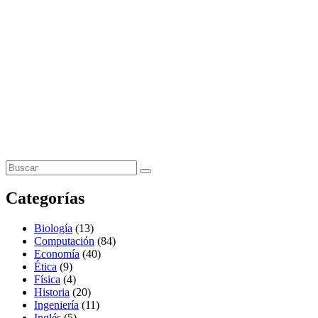
Categorías
Biología
(13)
Computación
(84)
Economía
(40)
Ética
(9)
Física
(4)
Historia
(20)
Ingeniería
(11)
Inglés
(5)