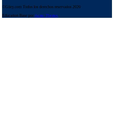
©Güey.com Todos los derechos reservados 2020
Education Base por
Acme Themes