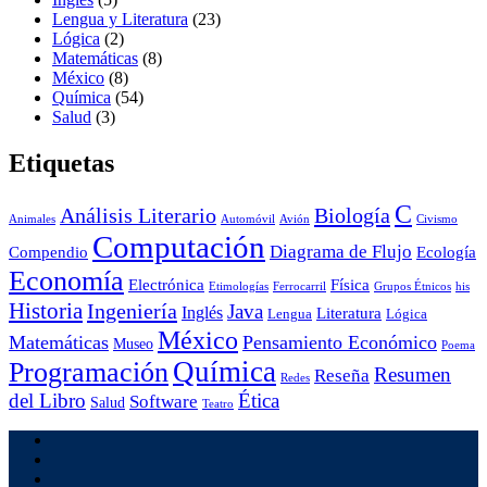
Lengua y Literatura
(23)
Lógica
(2)
Matemáticas
(8)
México
(8)
Química
(54)
Salud
(3)
Etiquetas
C
Análisis Literario
Biología
Animales
Automóvil
Avión
Civismo
Computación
Diagrama de Flujo
Compendio
Ecología
Economía
Electrónica
Física
Etimologías
Ferrocarril
Grupos Étnicos
his
Historia
Ingeniería
Java
Inglés
Literatura
Lengua
Lógica
México
Matemáticas
Pensamiento Económico
Museo
Poema
Química
Programación
Resumen
Reseña
Redes
del Libro
Ética
Software
Salud
Teatro