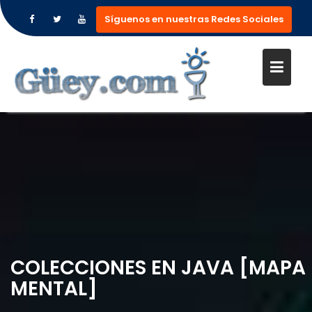
Síguenos en nuestras Redes Sociales
Saltar
al
contenido
COLECCIONES EN JAVA [MAPA
MENTAL]