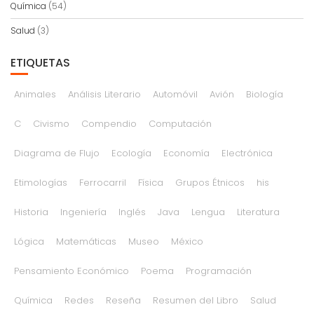
Química
(54)
Salud
(3)
ETIQUETAS
Animales
Análisis Literario
Automóvil
Avión
Biología
C
Civismo
Compendio
Computación
Diagrama de Flujo
Ecología
Economía
Electrónica
Etimologías
Ferrocarril
Física
Grupos Étnicos
his
Historia
Ingeniería
Inglés
Java
Lengua
Literatura
Lógica
Matemáticas
Museo
México
Pensamiento Económico
Poema
Programación
Química
Redes
Reseña
Resumen del Libro
Salud