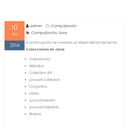
10
admin
Computación
Computación
Java
,
Abr
A continuación se muestra un Mapa Mental del tema:
2014
Colecciones en Java:
Colecciones
Métodos
Collection API
java.util.Collection
Conjuntos
Listas
java.util.Iterator
java.util.LinkedList
Mapas