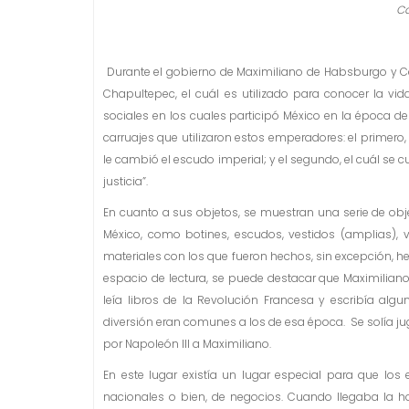
Ca
Durante el gobierno de Maximiliano de Habsburgo y Carl
Chapultepec, el cuál es utilizado para conocer la vid
sociales en los cuales participó México en la época de
carruajes que utilizaron estos emperadores: el primero
le cambió el escudo imperial; y el segundo, el cuál se 
justicia”.
En cuanto a sus objetos, se muestran una serie de obj
México, como botines, escudos, vestidos (amplias), va
materiales con los que fueron hechos, sin excepción, 
espacio de lectura, se puede destacar que Maximilian
leía libros de la Revolución Francesa y escribía alg
diversión eran comunes a los de esa época. Se solía jug
por Napoleón III a Maximiliano.
En este lugar existía un lugar especial para que lo
nacionales o bien, de negocios. Cuando llegaba la ho