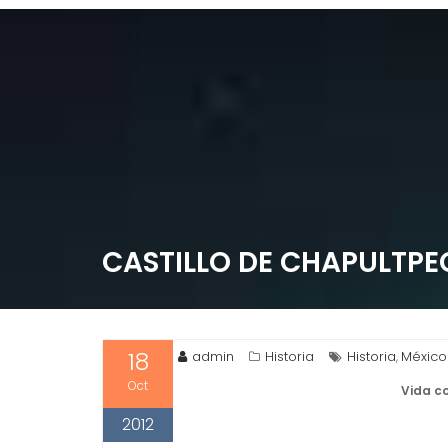
Saltar
al
contenido
CASTILLO DE CHAPULTPE
18
admin
Historia
Historia
México
,
Oct
Vida co
2012