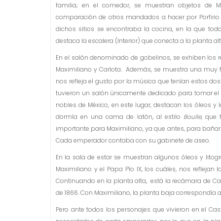
familia; en el comedor, se muestran objetos de M
comparación de otros mandados a hacer por Porfirio 
dichos sitios se encontraba la cocina, en la que todo
destaca la escalera (Interior) que conecta a la planta alt
En el salón denominado de gobelinos, se exhiben los r
Maximiliano y Carlota. Además, se muestra una muy fi
nos refleja el gusto por la música que tenían estos do
tuvieron un salón únicamente dedicado para tomar el
nobles de México, en este lugar, destacan los óleos y 
dormía en una cama de latón, al estilo
Boulle,
que 
importante para Maximiliano, ya que antes, para bañarse
Cada emperador contaba con su gabinete de aseo.
En la sala de estar se muestran algunos óleos y litogr
Maximiliano y el Papa Pío IX, los cuáles, nos reflejan
Continuando en la planta alta, está la recámara de C
de 1866. Con Maximiliano, la planta baja correspondía al
Pero ante todos los personajes que vivieron en el Cas