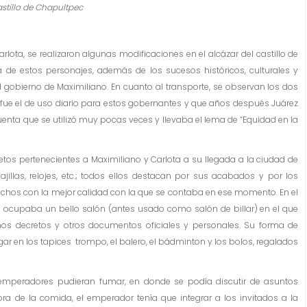
stillo de Chapultpec
ota, se realizaron algunas modificaciones en el alcázar del castillo de
a de estos personajes, además de los sucesos históricos, culturales y
l gobierno de Maximiliano. En cuanto al transporte, se observan los dos
, fue el de uso diario para estos gobernantes y que años después Juárez
cuenta que se utilizó muy pocas veces y llevaba el lema de “Equidad en la
etos pertenecientes a Maximiliano y Carlota a su llegada a la ciudad de
jillas, relojes, etc.; todos ellos destacan por sus acabados y por los
hechos con la mejor calidad con la que se contaba en ese momento. En el
o ocupaba un bello salón (antes usado como salón de billar) en el que
unos decretos y otros documentos oficiales y personales. Su forma de
ar en los tapices trompo, el balero, el bádminton y los bolos, regalados
s emperadores pudieran fumar, en donde se podía discutir de asuntos
ra de la comida, el emperador tenía que integrar a los invitados a la