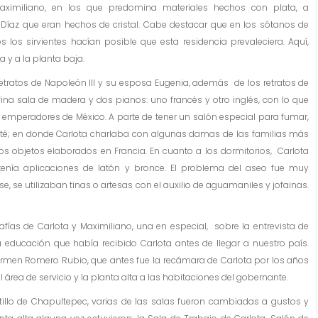
aximiliano, en los que predomina materiales hechos con plata, a
Díaz que eran hechos de cristal. Cabe destacar que en los sótanos de
s los sirvientes hacían posible que esta residencia prevaleciera. Aquí,
a y a la planta baja.
etratos de Napoleón III y su esposa Eugenia, además de los retratos de
na sala de madera y dos pianos: uno francés y otro inglés, con lo que
s emperadores de México. A parte de tener un salón especial para fumar,
 té; en donde Carlota charlaba con algunas damas de las familias más
los objetos elaborados en Francia. En cuanto a los dormitorios, Carlota
tenía aplicaciones de latón y bronce. El problema del aseo fue muy
, se utilizaban tinas o artesas con el auxilio de aguamaniles y jofainas.
afías de Carlota y Maximiliano, una en especial, sobre la entrevista de
 la educación que había recibido Carlota antes de llegar a nuestro país.
armen Romero Rubio, que antes fue la recámara de Carlota por los años
 área de servicio y la planta alta a las habitaciones del gobernante.
tillo de Chapultepec, varias de las salas fueron cambiadas a gustos y