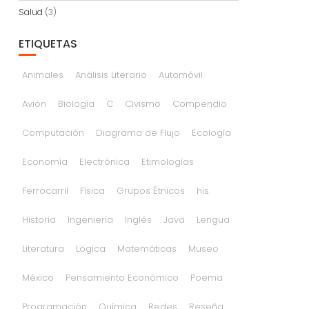
Salud
(3)
ETIQUETAS
Animales
Análisis Literario
Automóvil
Avión
Biología
C
Civismo
Compendio
Computación
Diagrama de Flujo
Ecología
Economía
Electrónica
Etimologías
Ferrocarril
Física
Grupos Étnicos
his
Historia
Ingeniería
Inglés
Java
Lengua
Literatura
Lógica
Matemáticas
Museo
México
Pensamiento Económico
Poema
Programación
Química
Redes
Reseña