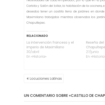
necesidades de cada emperador, por lo que en la plant
Carlota y Salón del billar, la habitación de la cocinera, 
deseaba tener un castillo lleno de jardines en dond
Maximiliano trabajaba mientras observaba los jard
Chapultepec.
RELACIONADO
La intervención francesa y el
Reseña del 
imperio de Maximiliano
Chapultep
30/abril
27/junio
En «Historia»
En «Historia
NAVEGACIÓN
Locuciones Latinas
DE
ENTRADAS
UN COMENTARIO SOBRE «CASTILLO DE CHAPU