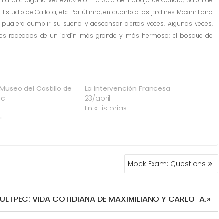
a alta alguna vez estuvieron: la Sala de Trabajo de Carlota, Salón de
el Estudio de Carlota, etc. Por último, en cuanto a los jardines, Maximiliano
e pudiera cumplir su sueño y descansar ciertas veces. Algunas veces,
ines rodeados de un jardín más grande y más hermoso: el bosque de
Museo del Castillo de
La Intervención Francesa
ec
23/abril
En «Historia»
»
Mock Exam: Questions
LTPEC: VIDA COTIDIANA DE MAXIMILIANO Y CARLOTA.»