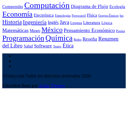
Computación
Diagrama de Flujo
Compendio
Ecología
Economía
Electrónica
Física
Etimologías
Ferrocarril
Grupos Étnicos
his
Historia
Ingeniería
Java
Inglés
Literatura
Lengua
Lógica
México
Matemáticas
Pensamiento Económico
Museo
Poema
Química
Programación
Resumen
Reseña
Redes
del Libro
Ética
Software
Salud
Teatro
©Güey.com Todos los derechos reservados 2020
Education Base por
Acme Themes