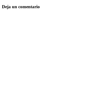
de
entradas
Deja un comentario