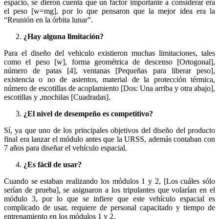
espacio, se dieron cuenta que un factor importante a considerar era
el peso [w=mg], por lo que pensaron que la mejor idea era la
“Reunión en la órbita lunar”.
¿Hay alguna limitación?
Para el diseño del vehiculo existieron muchas limitaciones, tales
como el peso [w], forma geométrica de descenso [Ortogonal],
número de patas [4], ventanas [Pequeñas para liberar peso],
existencia o no de asientos, material de la protección térmica,
número de escotillas de acoplamiento [Dos: Una arriba y otra abajo],
escotillas y ,mochilas [Cuadradas].
¿El nivel de desempeño es competitivo?
Sí, ya que uno de los principales objetivos del diseño del producto
final era lanzar el módulo antes que la URSS, además contaban con
7 años para diseñar el vehículo espacial.
¿Es fácil de usar?
Cuando se estaban realizando los módulos 1 y 2, [Los cuáles sólo
serían de prueba], se asignaron a los tripulantes que volarían en el
módulo 3, por lo que se infiere que este vehículo espacial es
complicado de usar, requiere de personal capacitado y tiempo de
entrenamiento en los módulos 1 y 2.