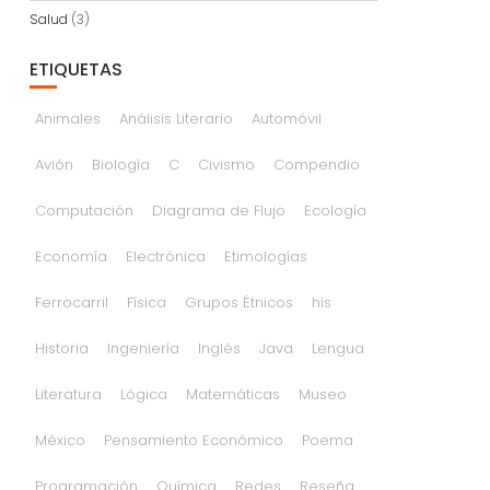
Salud
(3)
ETIQUETAS
Animales
Análisis Literario
Automóvil
Avión
Biología
C
Civismo
Compendio
Computación
Diagrama de Flujo
Ecología
Economía
Electrónica
Etimologías
Ferrocarril
Física
Grupos Étnicos
his
Historia
Ingeniería
Inglés
Java
Lengua
Literatura
Lógica
Matemáticas
Museo
México
Pensamiento Económico
Poema
Programación
Química
Redes
Reseña