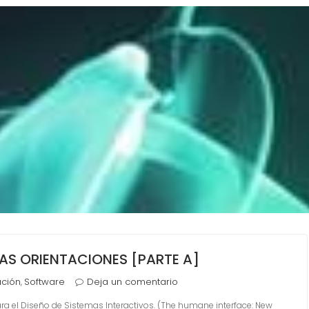
AS ORIENTACIONES [PARTE A]
ción
Software
Deja un comentario
,
ra el Diseño de Sistemas Interactivos. (The humane interface: New