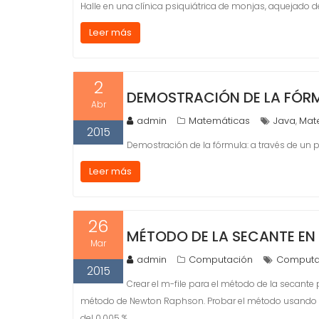
Halle en una clínica psiquiátrica de monjas, aquejad
Leer más
2
DEMOSTRACIÓN DE LA FÓRM
Abr
admin
Matemáticas
Java
Mat
,
2015
Demostración de la fórmula: a través de un 
Leer más
26
MÉTODO DE LA SECANTE EN
Mar
admin
Computación
Computa
2015
Crear el m-file para el método de la secante
método de Newton Raphson. Probar el método usando las f
del 0.005 %