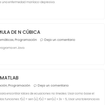
o de una enfermedad maníaco-depresiva.
ULA DE N CÚBICA
emáticas
Programación
Deja un comentario
,
programa en Java.
 MATLAB
ción
Programación
Deja un comentario
,
 para encontrar raíces de ecuaciones no lineales. Usar como base el
unciones: f(x) = sen (x), f(x) = sen(x) + 3x – 5, Usar una tolerancia es