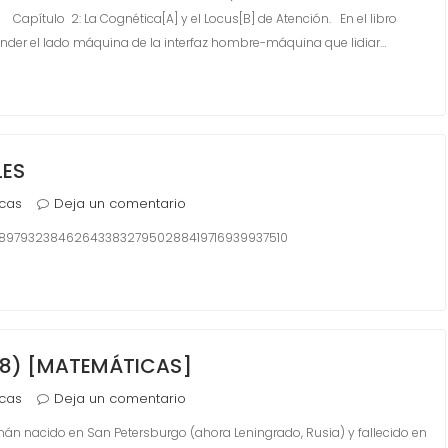
) Capítulo 2: La Cognética[A] y el Locus[B] de Atención. En el libro
ntender el lado máquina de la interfaz hombre-máquina que lidiar…
LES
cas
Deja un comentario
58979323846264338327950288419716939937510
18) [MATEMÁTICAS]
cas
Deja un comentario
án nacido en San Petersburgo (ahora Leningrado, Rusia) y fallecido en