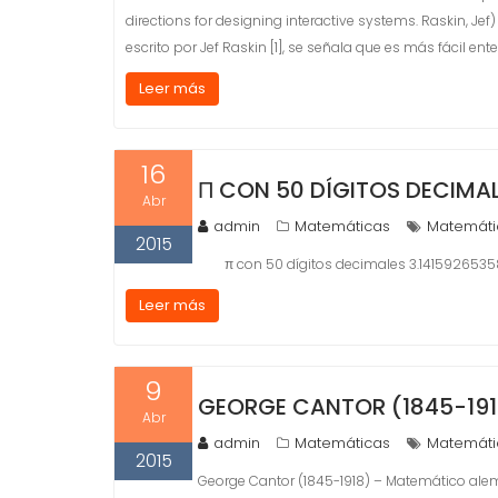
directions for designing interactive systems. Raskin, Jef
escrito por Jef Raskin [1], se señala que es más fácil e
Leer más
16
Π CON 50 DÍGITOS DECIMA
Abr
admin
Matemáticas
Matemáti
2015
π con 50 dígitos decimales 3.141592653
Leer más
9
GEORGE CANTOR (1845-19
Abr
admin
Matemáticas
Matemáti
2015
George Cantor (1845-1918) – Matemático alem